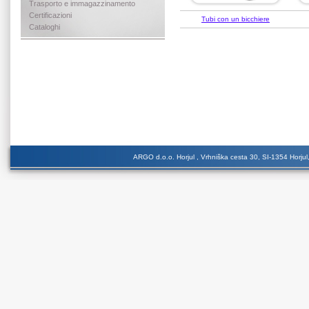
Trasporto e immagazzinamento
Certificazioni
Tubi con un bicchiere
Cataloghi
ARGO d.o.o. Horjul , Vrhniška cesta 30, SI-1354 Horjul