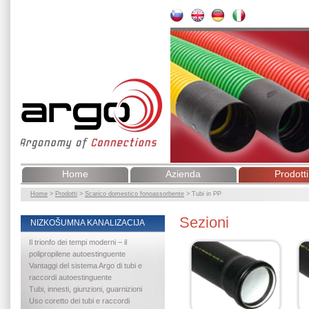
Home
Azienda
Prodotti
Home
>
Prodotti
>
Scarico domestico fonoassorbente
>
Tubi in PP
Sezioni
NIZKOŠUMNA KANALIZACIJA
Il trionfo dei tempi moderni – il
polipropilene autoestinguente
Vantaggi del sistema Argo di tubi e
raccordi autoestinguente
Tubi, innesti, giunzioni, guarnizioni
Uso coretto dei tubi e raccordi