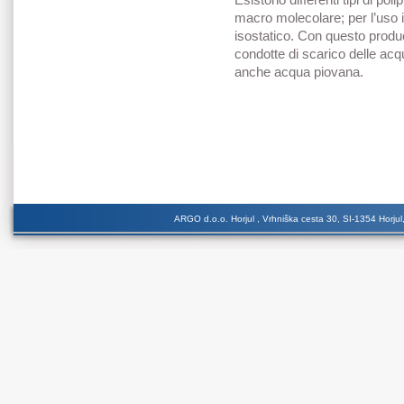
macro molecolare; per l’uso i
isostatico. Con questo produc
condotte di scarico delle ac
anche acqua piovana.
ARGO d.o.o. Horjul , Vrhniška cesta 30, SI-1354 Horjul