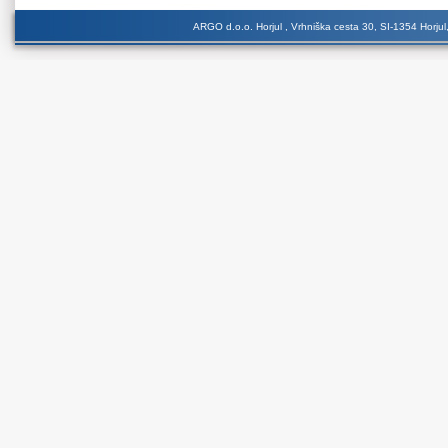
ARGO d.o.o. Horjul , Vrhniška cesta 30, SI-1354 Horjul