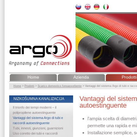
Home
Azienda
Prodotti
Home
>
Prodotti
>
Scarico domestico fonoassorbente
>
Vantaggi del sistema Argo di tubi e racc
Vantaggi del sistem
NIZKOŠUMNA KANALIZACIJA
autoestinguente
Il trionfo dei tempi moderni – il
polipropilene autoestinguente
Vantaggi del sistema Argo di tubi e
l'ampia scelta di diametr
raccordi autoestinguente
permette una rapida e mig
Tubi, innesti, giunzioni, guarnizioni
Installazione semplice, s
Uso coretto dei tubi e raccordi