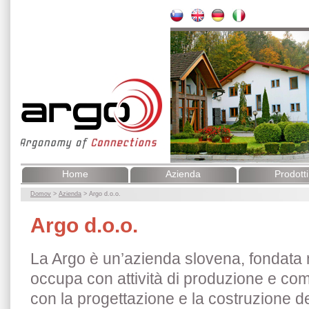
Home
Azienda
Prodotti
Domov
>
Azienda
>
Argo d.o.o.
Argo d.o.o.
La Argo è un’azienda slovena, fondata 
occupa con attività di produzione e co
con la progettazione e la costruzione 