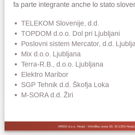
fa parte integrante anche lo stato slove
TELEKOM Slovenije, d.d.
TOPDOM d.o.o. Dol pri Ljubljani
Poslovni sistem Mercator, d.d. Ljublj
Mix d.o.o. Ljubljana
Terra-R.B., d.o.o. Ljubljana
Elektro Maribor
SGP Tehnik d.d. Škofja Loka
M-SORA d.d. Žiri
ARGO d.o.o. Horjul , Vrhniška cesta 30, SI-1354 Horjul