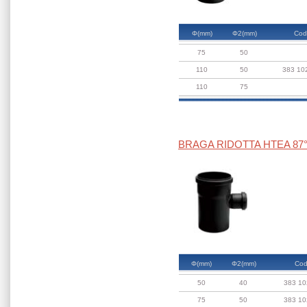
Φ(mm)
Φ2(mm)
Cod
75
50
110
50
383 10
110
75
BRAGA RIDOTTA HTEA 87
Φ(mm)
Φ2(mm)
Cod
50
40
383 10
75
50
383 10