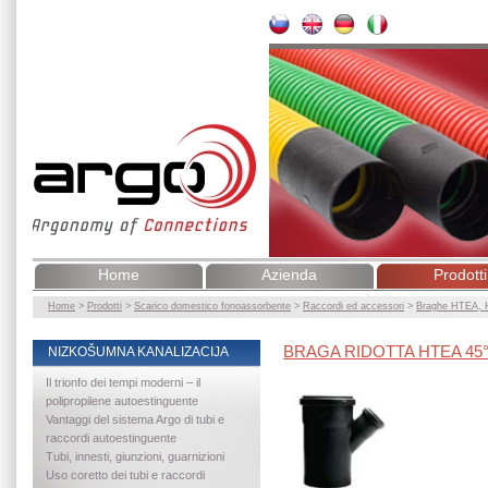
Home
Azienda
Prodotti
Home
>
Prodotti
>
Scarico domestico fonoassorbente
>
Raccordi ed accessori
>
Braghe HTEA,
BRAGA RIDOTTA HTEA 45
NIZKOŠUMNA KANALIZACIJA
Il trionfo dei tempi moderni – il
polipropilene autoestinguente
Vantaggi del sistema Argo di tubi e
raccordi autoestinguente
Tubi, innesti, giunzioni, guarnizioni
Uso coretto dei tubi e raccordi