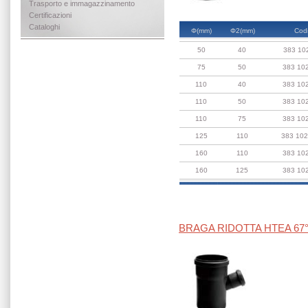
Trasporto e immagazzinamento
Certificazioni
Cataloghi
Φ(mm)
Φ2(mm)
Cod
50
40
383 10
75
50
383 10
110
40
383 10
110
50
383 10
110
75
383 10
125
110
383 10
160
110
383 10
160
125
383 10
BRAGA RIDOTTA HTEA 67