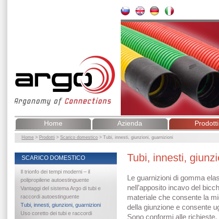
Home
Azienda
Prodotti
Home
>
Prodotti
>
Scarico domestico
>
Tubi, innesti, giunzioni, guarnizioni
Tubi, innesti, giunzi
SCARICO DOMESTICO
Il trionfo dei tempi moderni – il
Le guarnizioni di gomma elast
polipropilene autoestinguente
nell’apposito incavo del bicch
Vantaggi del sistema Argo di tubi e
materiale che consente la mi
raccordi autoestinguente
Tubi, innesti, giunzioni, guarnizioni
della giunzione e consente ug
Uso coretto dei tubi e raccordi
Sono conformi alle richieste,