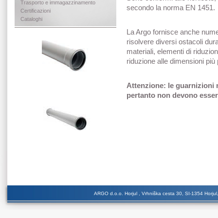
Trasporto e immagazzinamento
secondo la norma EN 1451.
Certificazioni
Cataloghi
La Argo fornisce anche numer
risolvere diversi ostacoli dura
materiali, elementi di riduzio
riduzione alle dimensioni più 
Attenzione: le guarnizioni 
pertanto non devono essere 
ARGO d.o.o. Horjul , Vrhniška cesta 30, SI-1354 Horjul